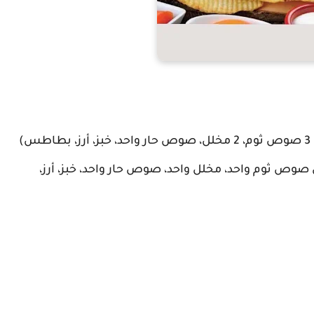
ل قطري (تشمل صوص ثوم واحد، مخلل واحد، صوص حار واحد، خبز، أرز،