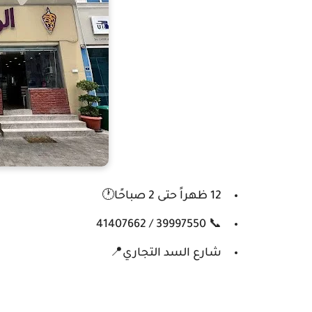
12 ظهراً حتى 2 صباحًا🕐
📞 39997550 / 41407662
شارع السد التجاري📍