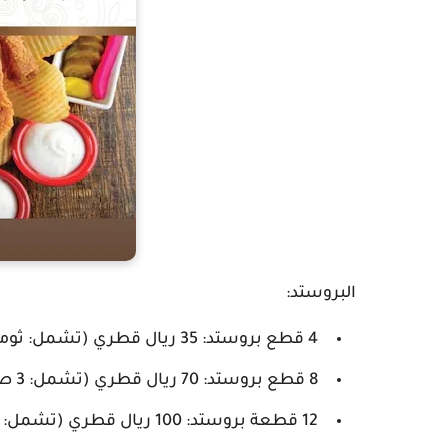
البروستد:
4 قطع بروستد: 35 ريال قطري (تشمل: ثومية واحدة، مخلل واحد، صوص حار واحد، خبز، بطاطس)
8 قطع بروستد: 70 ريال قطري (تشمل: 3 صوص ثوم، 2 مخلل، صوص حار واحد، خبز، بطاطس)
12 قطعة بروستد: 100 ريال قطري (تشمل: صوص ثوم كبير، 3 مخلل، صوص حار واحد، خبز، بطاطس)