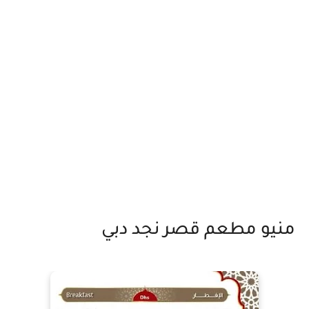
منيو مطعم قصر نجد دبي