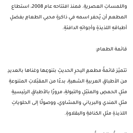
واللمساتِ العصريةِ. فمنذ افتتاحه عام 2008، استطاع
المطعم أن يُحفر اسمه في ذاكرةِ محبي الطعامِ بفضلِ
أطباقهِ اللذيذةِ وأجوائهِ الدافئةِ.
قائمة الطعام:
تتميّز قائمةُ مطعمِ اليحرِ الحديثِ بتنوعِها وغناها بالعديدِ
من الأطباقِ العربيةِ الشهيةِ، بدءًا من المقبّلاتِ المتنوعةِ
مثلِ الحمصِ والمتبّلِ والتبولةِ، مرورًا بالأطباقِ الرئيسيةِ
مثلِ المندي والبرياني والمشاوي، ووصولًا إلى الحلوياتِ
اللذيذةِ مثلِ الكنافةِ والبقلاوةِ.