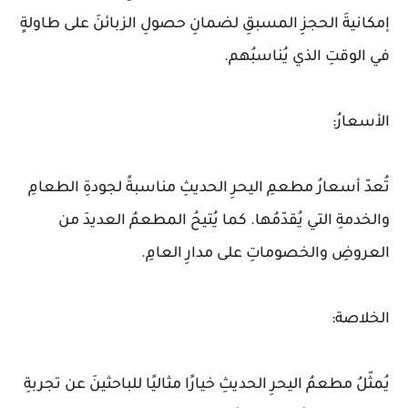
إمكانيةَ الحجزِ المسبقِ لضمانِ حصولِ الزبائنَ على طاولةٍ
في الوقتِ الذي يُناسبُهم.
الأسعارُ:
تُعدّ أسعارُ مطعمِ اليحرِ الحديثِ مناسبةً لجودةِ الطعامِ
والخدمةِ التي يُقدّمُها. كما يُتيحُ المطعمُ العديدَ من
العروضِ والخصوماتِ على مدارِ العامِ.
الخلاصة:
يُمثّلُ مطعمُ اليحرِ الحديثِ خيارًا مثاليًا للباحثينَ عن تجربةِ