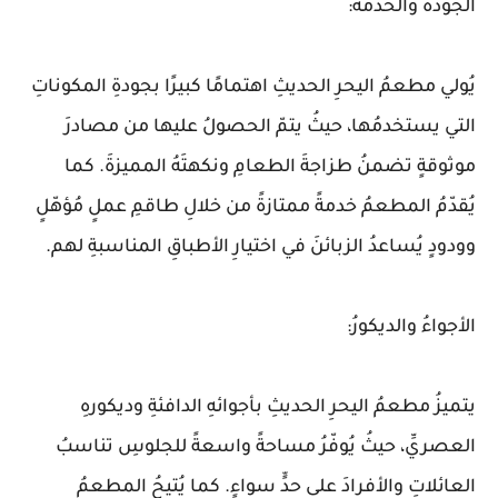
الجودةُ والخدمةُ:
يُولي مطعمُ اليحرِ الحديثِ اهتمامًا كبيرًا بجودةِ المكوناتِ
التي يستخدمُها، حيثُ يتمّ الحصولُ عليها من مصادرَ
موثوقةٍ تضمنُ طزاجةَ الطعامِ ونكهتَهُ المميزةَ. كما
يُقدّمُ المطعمُ خدمةً ممتازةً من خلالِ طاقمِ عملٍ مُؤهّلٍ
وودودٍ يُساعدُ الزبائنَ في اختيارِ الأطباقِ المناسبةِ لهم.
الأجواءُ والديكورُ:
يتميزُ مطعمُ اليحرِ الحديثِ بأجوائهِ الدافئةِ وديكورهِ
العصريِّ، حيثُ يُوفّرُ مساحةً واسعةً للجلوسِ تناسبُ
العائلاتِ والأفرادَ على حدٍّ سواءٍ. كما يُتيحُ المطعمُ