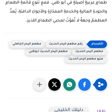
طعامٍ عربيةٍ أصيلةٍ في أبو ظبي. فمع تنوعِ قائمةِ الطعامِ
والجودةِ العاليةِ والخدمةِ الممتازةِ والأجواءِ الدافئةِ، يُعدُّ
المطعمُ وجهةً لا تُفوّتُ لمحبي الطعامِ اللذيذِ.
رقم مطعم اليحر الحديث
مطعم اليحر الجاهلي
مطعم اليحر الحديث
مطعم اليحر الحديث ابوظبي
منيو مطعم اليحر الحديث
دليلك الخليجي