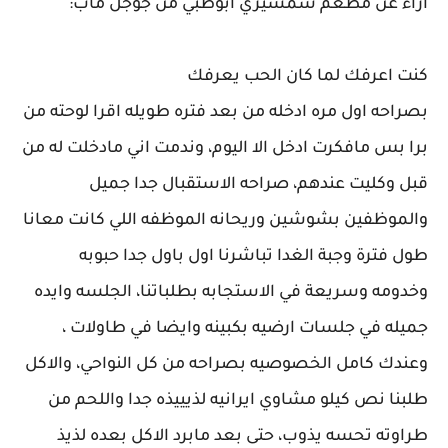
اراء عن مطعم شمشيري ابوظبي من جوجل ماب:
كنت اعرفك لما كان الحب يعرفك
بصراحه اول مره ادخله من بعد فتره طويله اقرا لوحته من
برا بس مافكرت ادخل الا اليوم، وندمت اني مادخلت له من
قبل وكليت عندهم، صراحه الاستقبال جدا جميل
والموظفين بشوشين وريحانه الموظفه اللي كانت معانا
طول فترة وجبة الغدا تباشرنا اول باول جدا حبوبه
وخدومه وسريعة في الاستجابه بطلباتنا، الجلسه وايده
جميله في جلسات ارضيه بكبينه وايضا في طاولات ،
وعندك كامل الخصوصيه بصراحه من كل النواحي، والاكل
طلبنا نص كيلو مشاوي ايرانيه لذيييذه جدا واللحم من
طراوته تحسه يذوب، حتى بعد مابرد الاكل بعده لذيذ