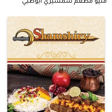
منيو مطعم شمشيري ابوظبي