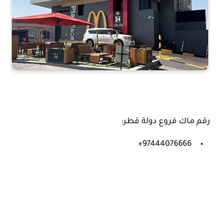
رقم ماك فروع دولة قطر:
97444076666+