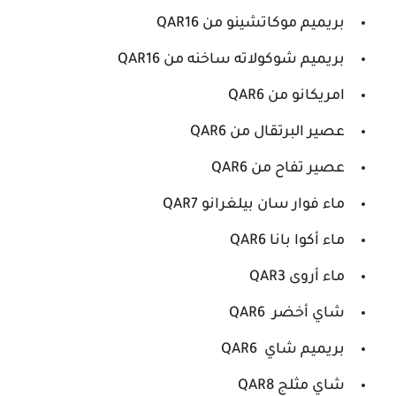
بريميم موكاتشينو من QAR16
بريميم شوكولاته ساخنه من QAR16
امريكانو من QAR6
عصير البرتقال من QAR6
عصير تفاح من QAR6
ماء فوار سان بيلغرانو QAR7
ماء أكوا بانا QAR6
ماء أروى QAR3
شاي أخضر QAR6
بريميم شاي QAR6
شاي مثلج QAR8