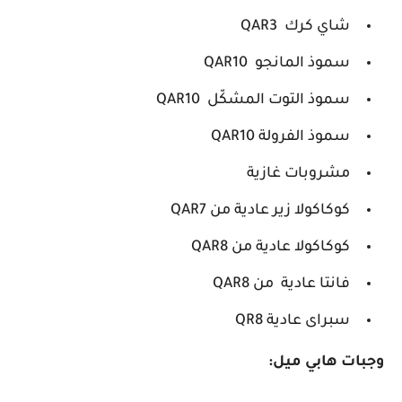
شاي كرك QAR3
سموذ المانجو QAR10
سموذ التوت المشكّل QAR10
سموذ الفرولة QAR10
مشروبات غازية
كوكاكولا زير عادية من QAR7
كوكاكولا عادية من QAR8
فانتا عادية من QAR8
سبراى عادية QR8
وجبات هابي ميل: