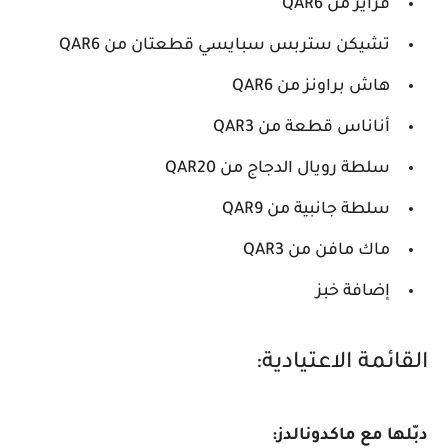
فرايز من QAR6
تشيكن ستربس سبايسي قطعتان من QAR6
هاش براونز من QAR6
أناناس قطعة من QAR3
سلطة رويال الدجاج من QAR20
سلطة جانبية من QAR9
ماك مافن من QAR3
إضافة خبز
القائمة الاعتيادية:
دبّلها مع ماكدونالدز: