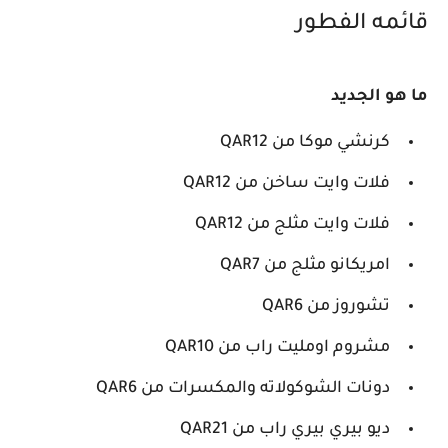
قائمه الفطور
ما هو الجديد
كرنشي موكا من QAR12
فلات وايت ساخن من QAR12
فلات وايت مثلج من QAR12
امريكانو مثلج من QAR7
تشوروز من QAR6
مشروم اومليت راب من QAR10
دونات الشوكولاته والمكسرات من QAR6
ديو بيري بيري راب من QAR21