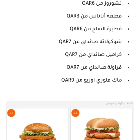
تشوروز من QAR6
قطعة أناناس من QAR3
فطيرة التفاح من QAR6
شوكولاته صانداي من QAR7
كراميل صانداي من QAR7
فراولة صانداي من QAR7
ماك فلوري اوريو من QAR9