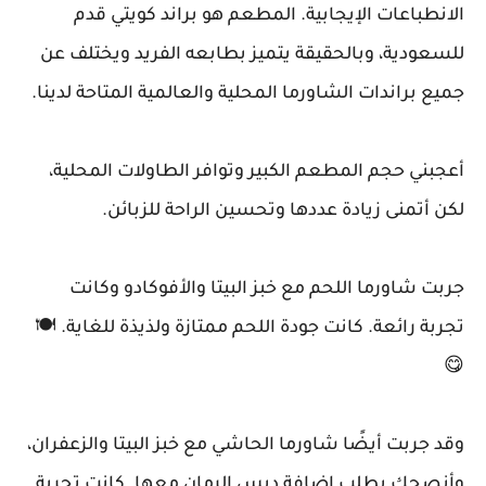
الانطباعات الإيجابية. المطعم هو براند كويتي قدم
للسعودية، وبالحقيقة يتميز بطابعه الفريد ويختلف عن
جميع براندات الشاورما المحلية والعالمية المتاحة لدينا.
أعجبني حجم المطعم الكبير وتوافر الطاولات المحلية،
لكن أتمنى زيادة عددها وتحسين الراحة للزبائن.
جربت شاورما اللحم مع خبز البيتا والأفوكادو وكانت
تجربة رائعة. كانت جودة اللحم ممتازة ولذيذة للغاية. 🍽️
😋
وقد جربت أيضًا شاورما الحاشي مع خبز البيتا والزعفران،
وأنصحك بطلب إضافة دبس الرمان معها. كانت تجربة