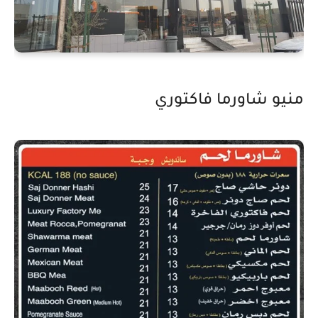
منيو شاورما فاكتوري