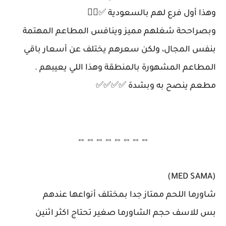
وهذا أول فرع لهم بالسعودية ✅👍🏻
وبصراححة شغلهم مميز وينافس المطاعم المهتمة
بنفس المجال، ولكن سعرهم يختلف عن أسعار باقي
المطاعم المشهورة بالمنطقة وهذا اللي يعيبهم .
مطعم ينصح به وبشدة ✅✅✅✅
⇔⇔⇔⇔⇔⇔⇔⇔
(MED SAMA)
شاورما اللحم ممتاز جدا بمختلف أنواعها عندهم
بس للاسف حجم الشاورما صغير تحتاج اكثر اثنين