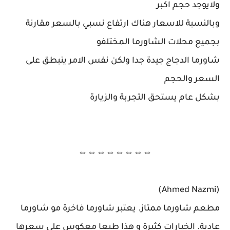
ولايوجد حجم اكبر
وبالنسبة للاسعار هناك ارتفاع نسبي بالسعر مقارنة
بجميع محلات الشاورما المختلفو
شاورما الدجاج جيدة جدا ولكن نفس الامر ينبطق على
السعر والحجم
بشكل عام يستحق التجربة والزيارة
⇔⇔⇔⇔⇔⇔⇔⇔
(Ahmed Nazmi)
مطعم شاورما ممتاز. يعتبر شاورما فاخرة مو شاورما
عادية. الخيارات كثيرة و هذا طبعا معكوس على سعرها