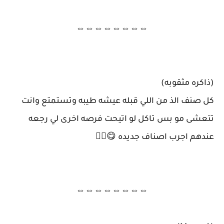
⇔⇔⇔⇔⇔⇔⇔⇔
(ذاكره مثقوبه)
كل صنف الذ من اللي قبله عيشه طيبه وتستمتع وانت
تتعشى مو بس تاكل لو اتيحت فرصه اخرى لي رجعه
عندهم اجرب اصناف جديده 😋👌🏼
⇔⇔⇔⇔⇔⇔⇔⇔