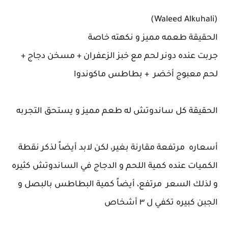
(Waleed Alkuhali)
الحقيقة طعمه مميز و نكهته خاصة
جربت عنده دونر لحم مع خبز الزعفران + مسخن دجاج +
لحم معبوج أخضر + بطاطس ماكوندوا
الحقيقة كل ساندوتش له طعم مميز و يستحق التجربه
أسعاره مرتفعة مقارنة بغير، لكن لابد أيضاً لذكر نقطة
الكميات عنده كمية اللحم و الدجاج في الساندوتش كثيره
و لذلك السعر مرتفع، أيضاً كمية البطاطس بالبصل و
الجبن كبيره تكفي ل ٣ أشخاص