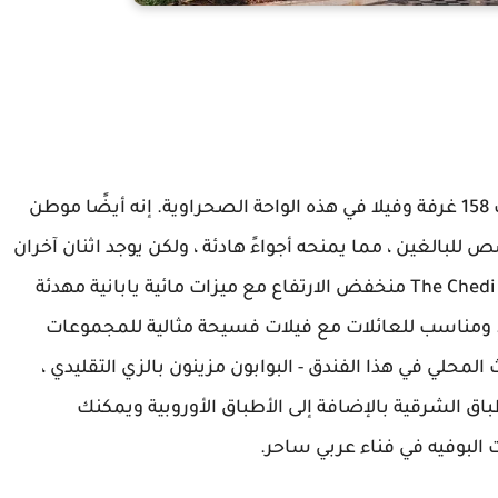
واحد وعشرون فدانًا من الحدائق المورقة تستوعب 158 غرفة وفيلا في هذه الواحة الصحراوية. إنه أيضًا موطن
لغين ، مما يمنحه أجواءً هادئة ، ولكن يوجد اثنان آخران
في الموقع). مكان هادئ لقضاء العطلة ، The Chedi Muscat منخفض الارتفاع مع ميزات مائية يابانية مهدئة
مناسب للعائلات مع فيلات فسيحة مثالية للمجموعات
المحلي في هذا الفندق - البوابون مزينون بالزي التقليدي ،
ق الشرقية بالإضافة إلى الأطباق الأوروبية ويمكنك
لبوفيه في فناء عربي ساحر.