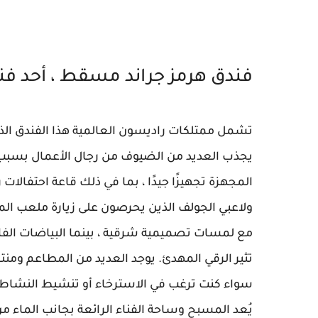
فندق هرمز جراند مسقط ، أحد ف
تشمل ممتلكات راديسون العالمية هذا الفندق الذي يضم 231 غرفة ، وتحيط ب
يجذب العديد من الضيوف من رجال الأعمال بسبب ق
المجهزة تجهيزًا جيدًا ، بما في ذلك قاعة احتفالات رائعة تبلغ 
ولاعبي الجولف الذين يحرصون على زيارة ملعب المو
مع لمسات تصميمية شرقية ، بينما البياضات الفات
تثير الرقي المهدئ. يوجد العديد من المطاعم ومنتج
سواء كنت ترغب في الاسترخاء أو تنشيط النشاط 
يُعد المسبح وساحة الفناء الرائعة بجانب الماء م