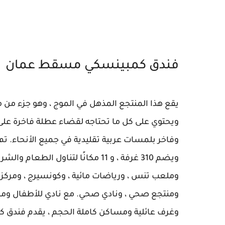
فندق كمبينسكي مسقط عمان
يقع هذا المنتجع المذهل في الموج ، وهو جزء م
ويحتوي على كل ما تحتاجه لقضاء عطلة فاخرة على
وفاخر بلمسات عربية تقليدية في جميع الأنحاء. ت
ويضم 310 غرفة ، و 11 مكانًا لتناول الطعام والشراب ، ومسبحين
وملعب تنس ، ورياضات مائية ، وكونسيرج ، ومركز 
ومنتجع صحي ، ونادي صحي. مع نادي للأطفال وم
وغرف عائلية ومساكن كاملة الحجم ، يقدم فندق 