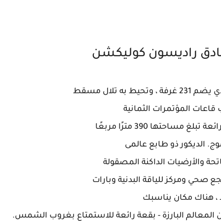
نادق راديسون كوليكشن
ه تلال مسقط
اعات المؤتمرات الثمانية
مساحتها 390 مترًا مربعًا
ج. الديكور ذو طابع عالمى
حة والأرضيات الداكنة المصقولة
ع صحي ومركز للياقة البدنية وبارات
، هناك مكان يناسبك
ن المعالم البارزة - بقعة رائعة للاستمتاع بغروب الشمس.