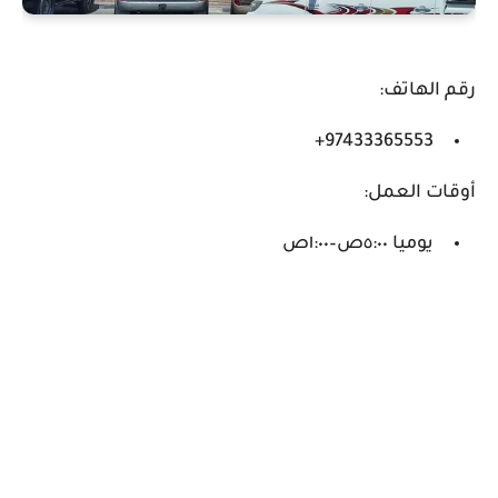
رقم الهاتف:
97433365553+
أوقات العمل:
يوميا ٥:٠٠ص–١:٠٠ص