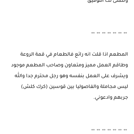
ونتمنى لك التوفيق
⇔⇔⇔⇔⇔⇔⇔
المطعم اذا قلت انه رائع فالطعام في قمة الروعة
وطاقم العمل مميز ومتعاون وصاحب المطعم موجود
ويشرف على العمل بنفسه وهو رجل محترم جدا والله
ليس مجاملة والفاصوليا بين قوسين (كرك كلش)
جربهم وادعوني.
⇔⇔⇔⇔⇔⇔⇔