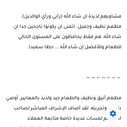
مشاويهم لذيذة ان شاء الله (رأيي ورأي الوالدين).
مطعم نظيف وجميل. اتمنى ان يكونوا ناجحين جدا ان
شاء الله. هم فقط يحافظون على المستوى الحالي
للطعام وللأفضل إن شاء الله ... حظا سعيدا.
⇔⇔⇔⇔⇔⇔⇔
مطعم أنيق ونظيف والطعام جيد ولذيذ بالمعايير. أوصي
بزيارته وتجربته. لقد أضاف الإشراف المباشر لصاحب
المطعم لمسات عديدة خاصة متابعة العملاء