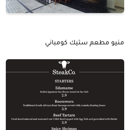
منيو مطعم ستيك كومباني