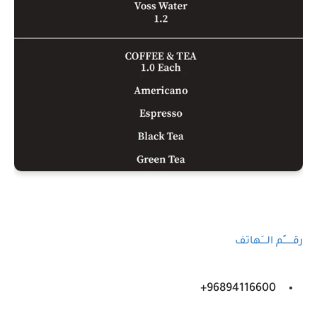
رقـــــــًم الــــَهاتف
96894116600+